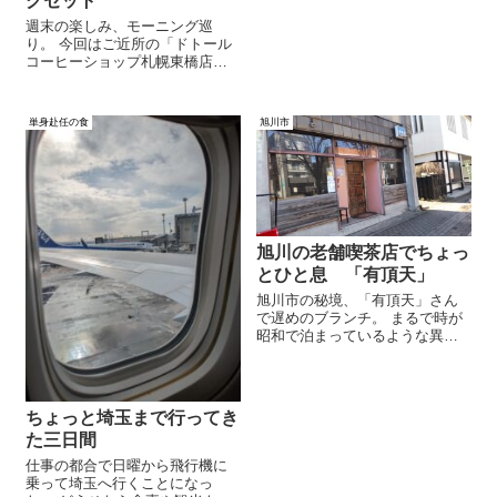
グセット
てみると意外とクセも無く自分
の口に合ったので、これは思い
週末の楽しみ、モーニング巡
付きにしては良い体験だった。
り。 今回はご近所の「ドトール
コーヒーショップ札幌東橋店」
さんへ行ってきた。 あまりドト
ールには入ったことないけど、
モーニングも美味しかったので
単身赴任の食
旭川市
今後はフードメニューも色々試
してみようかな。
旭川の老舗喫茶店でちょっ
とひと息 「有頂天」
旭川市の秘境、「有頂天」さん
で遅めのブランチ。 まるで時が
昭和で泊まっているような異空
間。雰囲気ある老舗喫茶店だ。
この日は朝御飯を食べていなか
ったので、軽く食事がてらお邪
魔してきた。 オレンジジュース
ちょっと埼玉まで行ってき
を飲み、分厚いトーストを齧
た三日間
り、お店の空気を十二分に味わ
ってきた。
仕事の都合で日曜から飛行機に
乗って埼玉へ行くことになっ