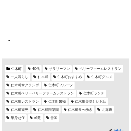
仁木町
40代
サラリーマン
ベリーファームレストラン
一人暮らし
仁木町
仁木町おすすめ
仁木町グルメ
仁木町サクランボ
仁木町フルーツ
仁木町ベリーベリーファームレストラン
仁木町ランチ
仁木町レストラン
仁木町果物
仁木町美味しいお店
仁木町観光
仁木町階楽園
仁木町食べ歩き
北海道
単身赴任
転勤
雪国
bibibi