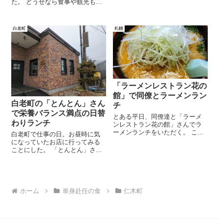
た。 どうせなら食事や観光も楽
しもうと考えて、鎌倉へ。 お目
当ての店は閉まっていたという
残念な結果。 でも食べる方はそ
白老町
札幌
こそこ満足できた三日間となっ
た。
「ラーメンレストラン花の
館」で同僚とラーメンラン
白老町の「とんとん」さん
チ
で栄養バランス満点の日替
とある平日、同僚達と「ラーメ
わりランチ
ンレストラン花の館」さんでラ
ーメンランチをいただく。 こち
白老町で仕事の日。お昼時に気
らのお店は駐車場もそこそこ広
になっていたお店に行ってみる
いので、お昼時はけっこう混む
ことにした。 「とんとん」さん
人気店だ。 ラーメンの他定食類
というお洒落なレンガの外観が
も美味しくボリュームたっぷり
僕好みのお店で、 こちらで出て
なのにお値段お手頃という良
くる”おまかせ定食”は、もうお腹
店。 なのでけっこう利用させて
を空かせた成人男性でも大満足
もらっています。
の内容だった。
ホーム
単身赴任の食
仁木町