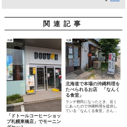
関連記事
札幌
札幌
北海道で本場の沖縄料理を
たべられるお店 「なんく
る食堂」
ランチ難民になったとき、近く
にあったので沖縄料理を提供し
ている「なんくる食堂」さんに
飛び込んだ。 初めての沖縄料理
「ドトールコーヒーショッ
なので最初はスタンダードにソ
プ札幌東橋店」でモーニン
ーキそばを注文してみる。 食べ