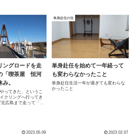
単身赴任の住
リングロードを走
単身赴任を始めて一年経って
の「喫茶屋 恒河
も変わらなかったこと
休み。
単身赴任生活一年が過ぎても変わらな
かったこと
やってきた、というこ
イクリングへ行ってき
ず北広島まで走って「喫
さんで一休み。 水分と
ち着くも、帰りの体力
かったため途方に暮れ
さんがひとり．．．
2023.05.09
2023.02.07