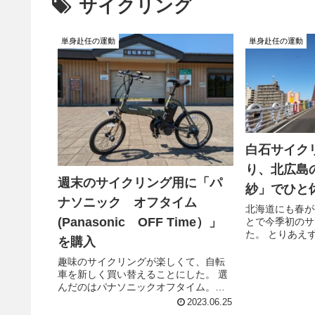
サイクリング
単身赴任の運動
単身赴任の運動
白石サイク
り、北広島
週末のサイクリング用に「パ
紗」でひと
ナソニック オフタイム
北海道にも春が
(Panasonic OFF Time）」
とで今季初のサ
た。 とりあえ
を購入
茶屋 恒河紗」
糖分補給して落
趣味のサイクリングが楽しくて、自転
は計算していな
車を新しく買い替えることにした。 選
るおバカなおじ
んだのはパナソニックオフタイム。電
動アシスト付き自転車だ。 ロードバイ
2023.06.25
クも考えたけど、自分の生活スタイル