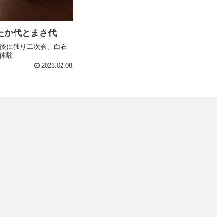
たか代とまさ代
後に独り二次会、白石
体験
2023.02.08