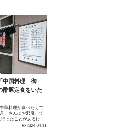
「中国料理 御
の酢豚定食をいた
中華料理が食べたくて
舟」さんにお邪魔して
は行ったことがあるけれ
は初めて。どうやらこ
2024.04.11
い。 高齢のご主人夫婦
り盛りされるお店で、