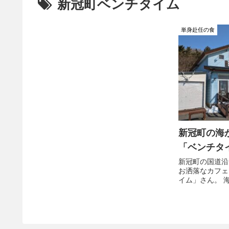
新冠町ベンチタイム
単身赴任の食
新冠町の海
「ベンチタ
新冠町の国道沿
お洒落なカフェ
イム」さん。 
作りランチをい
の人気店だ。 
い時間に通りが
目のお邪魔をし