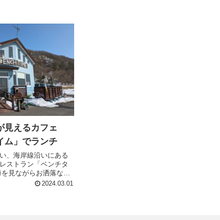
が見えるカフェ
イム」でランチ
い、海岸線沿いにある
レストラン「ベンチタ
海を見ながらお洒落な手
ただけるので、かなり
2024.03.01
お昼前のまだ混んでいな
かったので、今回二度
てきた。