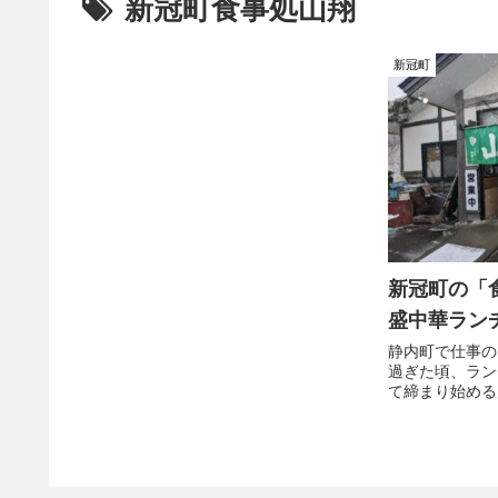
新冠町食事処山翔
新冠町
新冠町の「
盛中華ラン
静内町で仕事の
過ぎた頃、ラン
て締まり始める
か、営業時間を
る店あった。「
かも、お腹を空
れるかどうか怪
てくれたのだっ