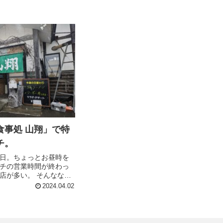
食事処 山翔」で特
チ。
日。ちょっとお昼時を
チの営業時間が終わっ
店が多い。 そんなな
通して食事をいただけ
2024.04.02
食事処 山翔」さん。 し
かせて臨んでも食べき
しいくらいの量で迎え
た。