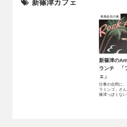
新篠津カフェ
単身赴任の食
新篠津のAm
ランチ 「
ェ」
仕事の合間に、
ラミンゴ」さん
篠津っぽくない
ど、メニューも
パスタを注文し
いてくるという
琲に合うし口直
ンチでした。