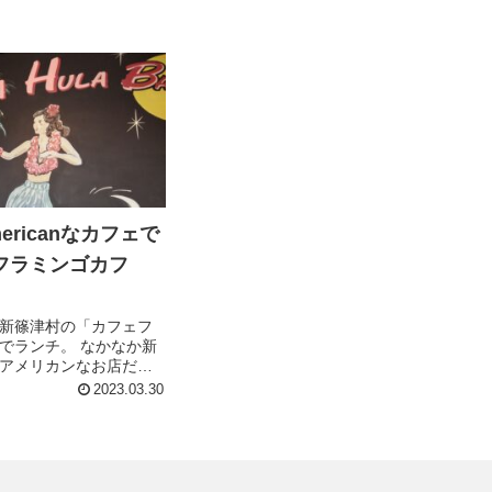
ericanなカフェで
フラミンゴカフ
新篠津村の「カフェフ
でランチ。 なかなか新
アメリカンなお店だけ
面白い。 ジェノベーゼ
2023.03.30
たらアルフォートが付
、 ちょっと面白いし珈
しには最高だし、なラ