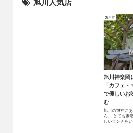
旭川人気店
旭川市
旭川神楽岡
「カフェ・
で優しいお
む
旭川の旭神にあ
ん。 とても素
しいランチをい
何しろ土日定休
ン夫婦にはなか