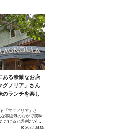
にある素敵なお店
マグノリア」さん
味のランチを楽し
る「マグノリア」さ
敵な雰囲気のなかで美味
ただけると評判だが、
日のため、サラリーマ
2023.08.05
なか行くタイミングが