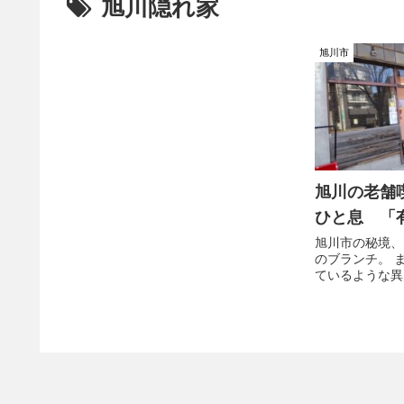
旭川隠れ家
旭川市
旭川の老舗
ひと息 「
旭川市の秘境、
のブランチ。 
ているような異
喫茶店だ。 こ
なかったので、
してきた。 オ
分厚いトースト
十二分に味わっ