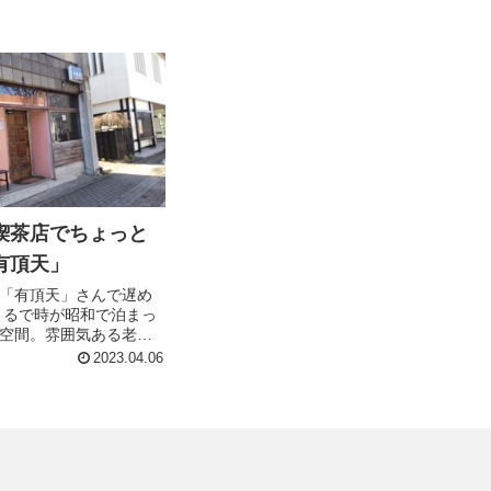
喫茶店でちょっと
有頂天」
「有頂天」さんで遅め
まるで時が昭和で泊まっ
空間。雰囲気ある老舗
の日は朝御飯を食べてい
2023.04.06
軽く食事がてらお邪魔
レンジジュースを飲み、
を齧り、お店の空気を
てきた。