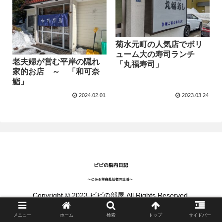
菊水元町の人気店でボリ
ューム大の寿司ランチ
老夫婦が営む平岸の隠れ
「丸福寿司」
家的お店 ～ 「和可奈
鮨」
2024.02.01
2023.03.24
Copyright © 2023 ビビの部屋 All Rights Reserved.
メニュー
ホーム
検索
トップ
サイドバー