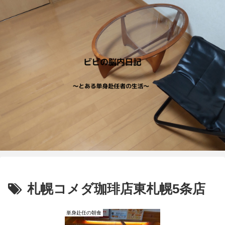
札幌コメダ珈琲店東札幌5条店
単身赴任の朝食