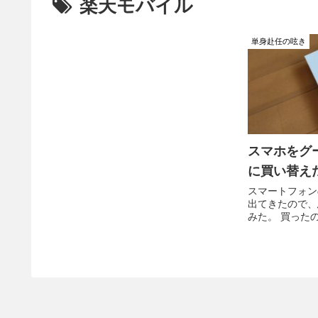
楽天モバイル
単身赴任の呟き
スマホをグ
に買い替え
スマートフォン
出てきたので、
みた。 買った
GooglePix
だけど、ちょっ
ている気がする
後、ちょっと使
た。これは良い