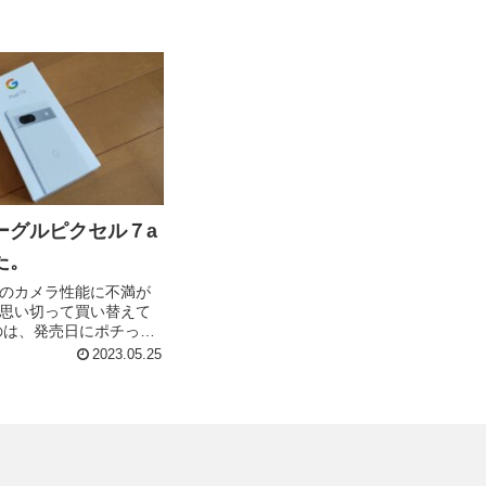
ーグルピクセル７a
た。
のカメラ性能に不満が
思い切って買い替えて
のは、発売日にポチった
el7a。引継ぎ設定は毎回面倒
2023.05.25
とずつ手間が減ってき
。 そして引継ぎ完了
ってみただけで分かっ
買い物をした。