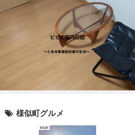
様似町グルメ
様似町