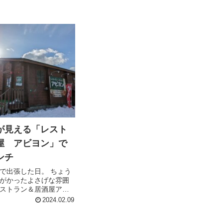
が見える「レスト
屋 アビヨン」で
ンチ
で出張した日。 ちょう
がかったよさげな雰囲
ストラン＆居酒屋アビ
海岸線沿いで海の見える
2024.02.09
ョン、それに天気も良
沢したい気分。 という