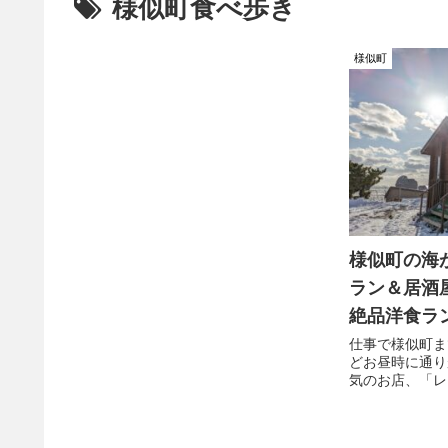
様似町食べ歩き
様似町
様似町の海
ラン＆居酒
絶品洋食ラ
仕事で様似町ま
どお昼時に通り
気のお店、「レ
ヨン」さん。 
素敵なロケーシ
いしちょっと贅