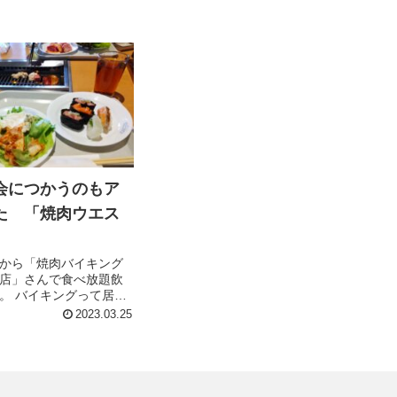
会につかうのもア
た 「焼肉ウエス
」
から「焼肉バイキング
店」さんで食べ放題飲
。 バイキングって居酒
、自分の好きなものを
2023.03.25
食べることが出来るか
してメニューも豊富なら
に居たいくらい最高。