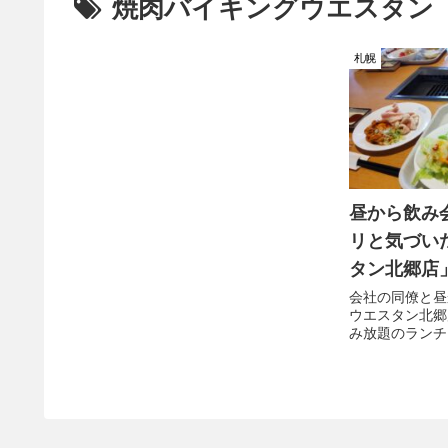
焼肉バイキングウエスタン
札幌
昼から飲み
リと気づい
タン北郷店
会社の同僚と昼
ウエスタン北郷
み放題のランチ
屋とかと違って
好きなペースで
ら好きだ。 そ
もう一日中そこ