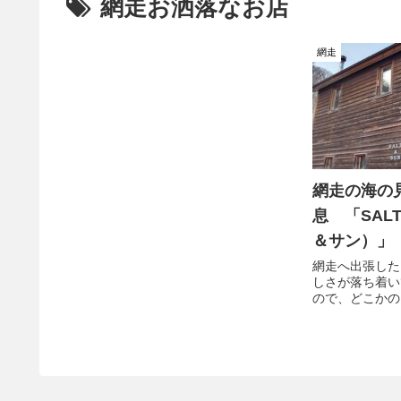
網走お洒落なお店
網走
網走の海の
息 「SAL
＆サン）」
網走へ出張した
しさが落ち着い
ので、どこかの
調べたところ 
いか。ということ
んへお邪魔して
美味しいケーキ
福の時間を過ご