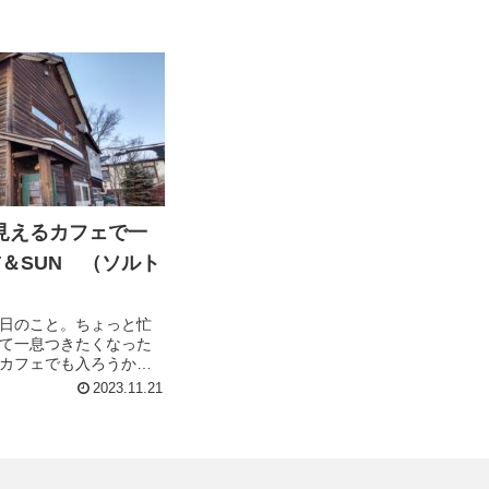
見えるカフェで一
T＆SUN （ソルト
日のこと。ちょっと忙
て一息つきたくなった
カフェでも入ろうかと
素敵なお店があるじゃな
2023.11.21
で「SALT＆SUN」さ
きた。 海の見える席で
と珈琲をいただいて至
せました。