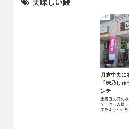
美味しい鰻
札幌
月寒中央に
「味乃しゅ
ンチ
土用丑の日の朝
で、お一人様ラ
てみようかと思
っぱり大都市札
その中から雰囲
すそうなお店と