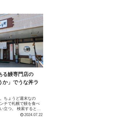
ある鰻専門店の
うか」でうな丼ラ
。ちょうど週末なの
ンチで札幌で鰻を食べ
い立つ。 検索するとや
幌、何件も出てくる。
2024.07.22
気的に一人でも入りや
感じ、 「味乃しゅう