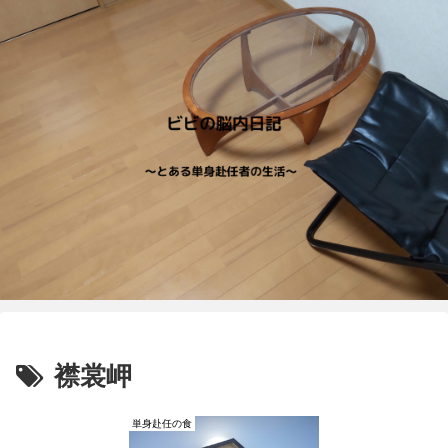
襟裳岬
単身赴任の食