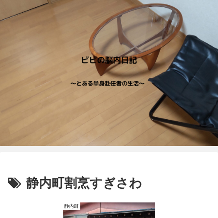
静内町割烹すぎさわ
静内町