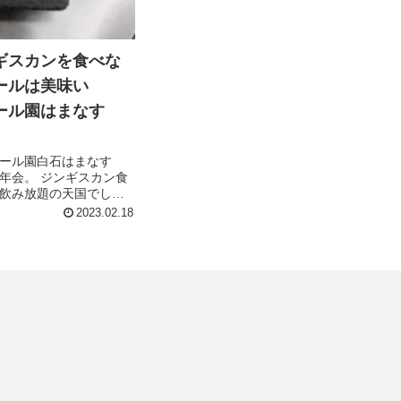
ギスカンを食べな
ールは美味い
ール園はまなす
ール園白石はまなす
年会。 ジンギスカン食
飲み放題の天国でし
ナも落ち着いてきたの
2023.02.18
ろ以前のように思いっ
思っていたので 久しぶ
会社の飲み会は、えら