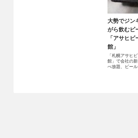
大勢でジン
がら飲むビ
「アサヒビ
館」
「札幌アサヒビ
館」で会社の新
べ放題、ビール
た。 新型コロ
で、もうそろそ
きり飲みたいと
りの大人数での
い楽しかった。