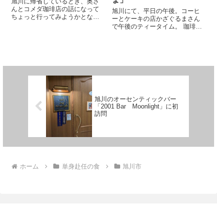
旭川に帰省しているとき、奥さ
んとコメダ珈琲店の話になって
旭川にて、平日の午後。コーヒ
ちょっと行ってみようかとな
ーとケーキの店かざぐるまさん
り、お邪魔してきた。 お店に入
で午後のティータイム。 珈琲だ
るまで何を食べるかは全然決め
けを飲みに来たつもりが、なん
ていなかったけど、メニュー表
とシフォンケーキがサービスで
を見て「シロノワール」に心奪
ついてくるというサプライズ。
われて二人で注文。 これはカロ
いや、実は事前情報で知ってた
リーが効率よく摂れる、素晴ら
けど、それでもやっぱり驚くし
しい一品ですね。
嬉しいサービス、おもてなし
だ。
旭川のオーセンティックバー
「2001 Bar Moonlight」に初
訪問
ホーム
単身赴任の食
旭川市