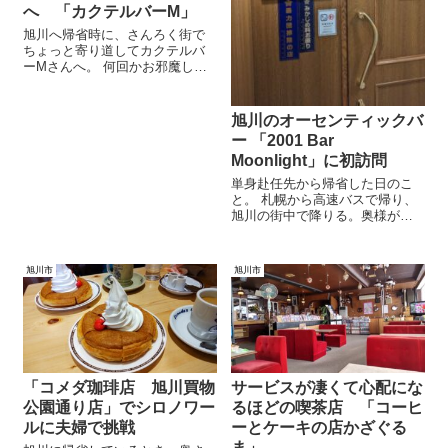
へ 「カクテルバーM」
旭川へ帰省時に、さんろく街で
ちょっと寄り道してカクテルバ
ーMさんへ。 何回かお邪魔して
いるけど、毎回美味しいお酒を
味わえる素敵な場所だ。 この日
はアードベッグの飲み比べと、
旭川のオーセンティックバ
オリジナルカクテル、そして素
ー 「2001 Bar
敵な接客で 幸せなひと時を過ご
Moonlight」に初訪問
すことができた。
単身赴任先から帰省した日のこ
と。 札幌から高速バスで帰り、
旭川の街中で降りる。奥様が迎
えに来るまでの間にちょっと時
間がある。 どこかで待つにも12
月の寒空の下、建物の中へ入り
旭川市
旭川市
たい。そしてどうせなら何か美
味しい一杯が欲しい。 というこ
とでちょっと贅沢な時間を過ご
させてもらった。
「コメダ珈琲店 旭川買物
サービスが凄くて心配にな
公園通り店」でシロノワー
るほどの喫茶店 「コーヒ
ルに夫婦で挑戦
ーとケーキの店かざぐる
ま」