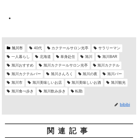
旭川市
40代
カクテールサロン光亭
サラリーマン
一人暮らし
北海道
単身赴任
旭川
旭川BAR
旭川おすすめ
旭川カクテールサロン光亭
旭川カクテル
旭川カクテルバー
旭川さんろく
旭川の夜
旭川バー
旭川市
旭川美味しいお店
旭川美味しいお酒
旭川観光
旭川食べ歩き
旭川飲み歩き
転勤
bibibi
関連記事