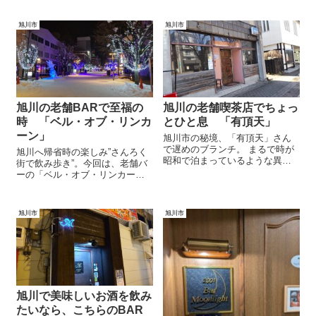
旭川市
旭川市
旭川の老舗BARで至福の
旭川の老舗喫茶店でちょっ
時 「ベル・オブ・リンカ
とひと息 「有頂天」
ーン」
旭川市の秘境、「有頂天」さん
で遅めのブランチ。 まるで時が
旭川へ帰省時の楽しみ”さんろく
昭和で泊まっているような異空
街で飲み歩き”。今回は、老舗バ
間。雰囲気ある老舗喫茶店だ。
ーの「ベル・オブ・リンカー
この日は朝御飯を食べていなか
ン」さんで一杯飲んでいく。 雰
ったので、軽く食事がてらお邪
囲気からお酒の味、ホスピタリ
魔してきた。 オレンジジュース
ティまで最高なお店。そしてチ
旭川市
旭川市
を飲み、分厚いトーストを齧
ャームも美味しい。 もう少しお
り、お店の空気を十二分に味わ
酒が強ければ色々飲みたいけれ
ってきた。
ど、そこは今後も通ってこなし
ていこう。
旭川で美味しいお酒を飲み
たいなら、こちらのBAR