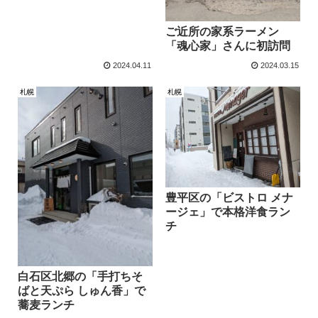
ご近所の家系ラーメン
「魂心家」さんに初訪問
2024.04.11
2024.03.15
札幌
札幌
豊平区の「ビストロ メナ
ージェ」で本格洋食ラン
チ
白石区北郷の「手打ちそ
ばと天ぷら しゅん香」で
蕎麦ランチ