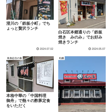
澄川の「鉄板小町」でち
ょっと贅沢ランチ
白石区本郷通りの「鉄板
焼き みのみ」でお好み
焼きランチ
2024.07.02
2024.05.07
単身赴任の食
札幌
本格中華の「中国料理
御舟」で熱々の酢豚定食
をいただく